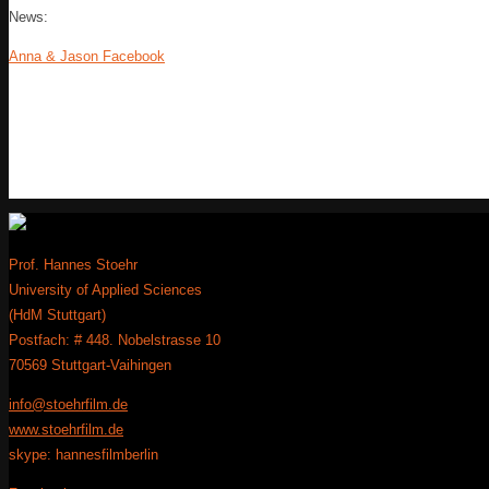
News:
Anna & Jason Facebook
Prof. Hannes Stoehr
University of Applied Sciences
(HdM Stuttgart)
Postfach: # 448. Nobelstrasse 10
70569 Stuttgart-Vaihingen
info@stoehrfilm.de
www.stoehrfilm.de
skype: hannesfilmberlin