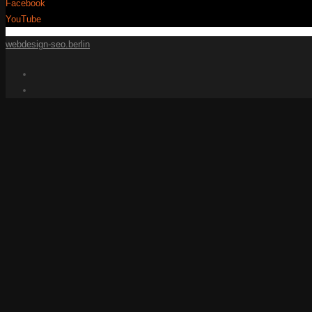
Facebook
YouTube
webdesign-seo.berlin