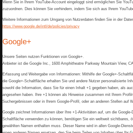
Wenn Sie in Ihrem YouTube-Account eingeloggt sind ermöglichen Sie YouTube
zuzuordnen. Dies können Sie verhindern, indem Sie sich aus Ihrem YouTu
Weitere Informationen zum Umgang von Nutzerdaten finden Sie in der Date
https://www.google.de/intl/de/policies/privacy
Google+
Unsere Seiten nutzen Funktionen von Google+.
Anbieter ist die Google Inc., 1600 Amphitheatre Parkway Mountain View, C
Erfassung und Weitergabe von Informationen: Mithilfe der Google+-Schaltflä
die Google+-Schaltfläche erhalten Sie und andere Nutzer personalisierte In
sowohl die Information, dass Sie für einen Inhalt +1 gegeben haben, als auc
angesehen haben. Ihre +1 können als Hinweise zusammen mit Ihrem Profiln
Suchergebnissen oder in Ihrem Google-Profil, oder an anderen Stellen auf 
Google zeichnet Informationen über Ihre +1-Aktivitäten auf, um die Google
Schaltfläche verwenden zu können, benötigen Sie ein weltweit sichtbares, öf
gewählten Namen enthalten muss. Dieser Name wird in allen Google-Diens
einen anderen Namen ersetzen, den Sie beim Teilen von Inhalten über Ihr G