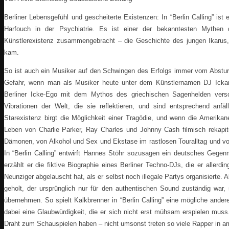
Berliner Lebensgefühl und gescheiterte Existenzen: In “Berlin Calling” is
Harfouch in der Psychiatrie. Es ist einer der bekanntesten Mythen
Künstlerexistenz zusammengebracht – die Geschichte des jungen Ikarus
kam.
So ist auch ein Musiker auf den Schwingen des Erfolgs immer vom Absturz
Gefahr, wenn man als Musiker heute unter dem Künstlernamen DJ Ickar
Berliner Icke-Ego mit dem Mythos des griechischen Sagenhelden versch
Vibrationen der Welt, die sie reflektieren, und sind entsprechend anfäl
Starexistenz birgt die Möglichkeit einer Tragödie, und wenn die Amerik
Leben von Charlie Parker, Ray Charles und Johnny Cash filmisch rekapit
Dämonen, von Alkohol und Sex und Ekstase im rastlosen Touralltag und vo
In “Berlin Calling” entwirft Hannes Stöhr sozusagen ein deutsches Gegen
erzählt er die fiktive Biographie eines Berliner Techno-DJs, die er allerd
Neunziger abgelauscht hat, als er selbst noch illegale Partys organisierte
geholt, der ursprünglich nur für den authentischen Sound zuständig war,
übernehmen. So spielt Kalkbrenner in “Berlin Calling” eine mögliche ande
dabei eine Glaubwürdigkeit, die er sich nicht erst mühsam erspielen muss.
Draht zum Schauspielen haben – nicht umsonst treten so viele Rapper in ame