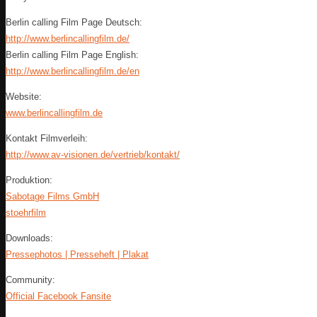
Berlin calling Film Page Deutsch:
http://www.berlincallingfilm.de/
Berlin calling Film Page English:
http://www.berlincallingfilm.de/en
Website:
www.berlincallingfilm.de
Kontakt Filmverleih:
http://www.av-visionen.de/vertrieb/kontakt/
Produktion:
Sabotage Films GmbH
stoehrfilm
Downloads:
Pressephotos | Presseheft | Plakat
Community:
Official Facebook Fansite