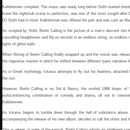
Kalkbrenner complied. The music was ready long before Stöhr started shooti
knew the nightclub scene to perfection, was one of the most sought-after DJ
DJ Stöhr had in mind. Kalkbrenner was offered the part and was cast as Mar
As scripted by Stöhr, Berlin Calling is the picture of a man’s descent into h
cancelling headphones and flip on records in an endless string, on endless n
lights of glitter balls.
When filming of Berlin Calling finally wrapped up and the movie was releas
the ingenious manner in which he shifted between different types narrative 
As in Greek mythology, Ickarus attempts to fly, but his feathers, attached
the sun.
However, Berlin Calling is no Sid & Nancy, the morbid 1986 biopic of S
joyful,entrancing combination of comedy and drama, all set to swooni
Kalkbrenner.
As Ickarus begins to tumble down through the hell of substance abuse, 
accompanying the release of his new album, decides to call the shots and 
This is where, in spite of the turmoil, Berlin Calling adopts an intelligent 