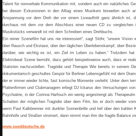
Talent für nonverbale Kommunikation mit, sondern auch ein natürliches G
bei diesen Exkursionen in den Alltag eines Musikers bisweilen auch a
Anspannung vor dem Dreh der vor einem Liveauftritt ganz ähnlich ist, d
durchaus mit dem vor dem Abschluss einer neuen CD zu vergleichen i
Musikstücks verwandt ist mit dem Schreiben eines Drehbuchs.
Ein reiner Szenefilm hat uns nie interessiert”, sagt Stöhr, “unsere Visi
über Rausch und Ekstase, über den täglichen Überlebenskampf, über Bezieh
darüber, wie wichtig es ist, ein Ziel im Leben zu haben.” Trotzdem hat
Elektrobeat Szene bemüht, dazu gehört beispielsweise auch, dass er reale 
Statisten nachzustellen. Tragödie und Therapie Wie bereits in seinem Deb
dokumentarisch geschultes Gespür für Berliner Lebensgefühl mit dem Drama
der er immer wieder lichte, fast komische Momente verleiht. Unter dem te
Plattenfirmen und Clubmanagern erliegt DJ Ickarus den Versuchungen von 
Psychiatrie, in der Corinna Harfouch ein wenig angestrengt als Therapeutin 
Schatten der möglichen Tragödie über dem Film, bis er doch wieder vom 
wenn Paul Kalkbrenner mit dunkler Sonnenbrille und tief über den kahlen
Bahnhöfe und Straßen stromert, dann nimmt man ihm die fragile Balance zw
www.sueddeutsche.de