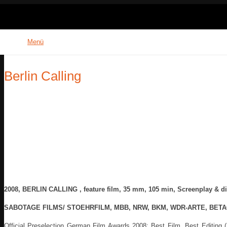
Menü
Berlin Calling
2008, BERLIN CALLING , feature film, 35 mm, 105 min, Screenplay & di
SABOTAGE FILMS/ STOEHRFILM, MBB, NRW, BKM, WDR-ARTE, BET
Official Preselection German Film Awards 2008: Best Film, Best Editing 