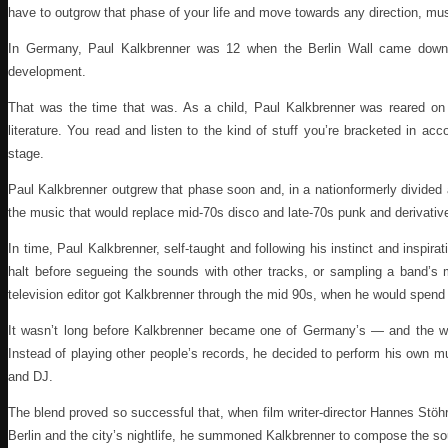
have to outgrow that phase of your life and move towards any direction, mu
In Germany, Paul Kalkbrenner was 12 when the Berlin Wall came down,
development.
That was the time that was. As a child, Paul Kalkbrenner was reared on 
literature. You read and listen to the kind of stuff you’re bracketed in acc
stage.
Paul Kalkbrenner outgrew that phase soon and, in a nationformerly divided a
the music that would replace mid-70s disco and late-70s punk and derivative
In time, Paul Kalkbrenner, self-taught and following his instinct and inspira
halt before segueing the sounds with other tracks, or sampling a band’s 
television editor got Kalkbrenner through the mid 90s, when he would spend 
It wasn’t long before Kalkbrenner became one of Germany’s — and the wo
Instead of playing other people’s records, he decided to perform his own 
and DJ.
The blend proved so successful that, when film writer-director Hannes Stöhr 
Berlin and the city’s nightlife, he summoned Kalkbrenner to compose the so