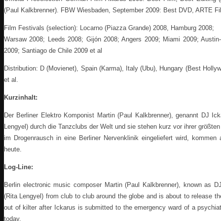
(Paul Kalkbrenner). FBW Wiesbaden, September 2009: Best DVD, ARTE Fi
Film Festivals (selection): Locarno (Piazza Grande) 2008, Hamburg 2008;
Warsaw 2008; Leeds 2008; Gijón 2008; Angers 2009; Miami 2009; Austi
2009; Santiago de Chile 2009 et al
Distribution: D (Movienet), Spain (Karma), Italy (Ubu), Hungary (Best Hollyw.
et al.
Kurzinhalt:
Der Berliner Elektro Komponist Martin (Paul Kalkbrenner), genannt DJ Ick
Lengyel) durch die Tanzclubs der Welt und sie stehen kurz vor ihrer größten
im Drogenrausch in eine Berliner Nervenklinik eingeliefert wird, kommen
heute.
Log-Line:
Berlin electronic music composer Martin (Paul Kalkbrenner), known as DJ 
(Rita Lengyel) from club to club around the globe and is about to release th
out of kilter after Ickarus is submitted to the emergency ward of a psychiatr
today.