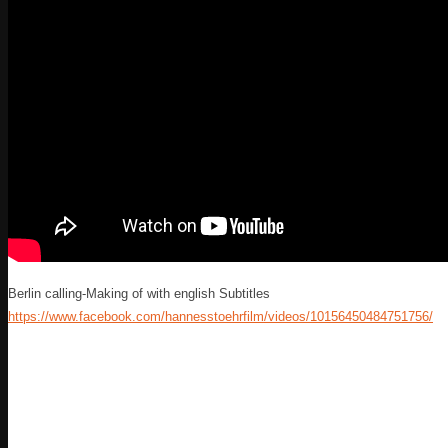
Berlin calling-Making of with english Subtitles
https://www.facebook.com/hannesstoehrfilm/videos/10156450484751756/