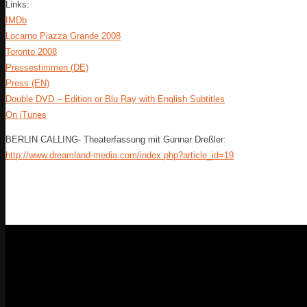
Links:
IMDb
Locarno Piazza Grande 2008
Toronto 2008
Pressestimmen (DE)
Press (EN)
Double DVD – Edition or Blu Ray with English Subtitles
On iTunes
BERLIN CALLING- Theaterfassung mit Gunnar Dreßler:
http://www.dreamland-media.com/index.php?article_id=19