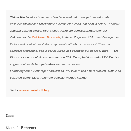
“
Odins Rac
he
ist nicht nur ein Paradebeispiel dafür, wie gut der Tatort als
gesellschaftskritische Milieustudie funktionieren kann, sondern in seiner Thematik
zugleich absolut zeitlos: Über sieben Jahre vor dem Bekanntwerden der
Gräueltaten der
Zwickauer Terrorzelle
, in deren Zuge sich 2011 das Versagen von
Polizei und deutschem Verfassungsschutz offenbarte, inszeniert Stöhr ein
Schreckensszenario, das in der heutigen Zeit genauso gut denkbar wäre… Die
Dialoge sitzen ebenfalls und runden den 569. Tatort, bei dem mehr SEK-Einsätze
angeordnet als Kölsch getrunken werden, zu einem
herausragenden Sonntagabendkrimi ab, der zudem von einem starken, auffallend
düsteren Score kaum treffender begleitet werden könnte. “
Text –
wiewardertatort blog
Cast
Klaus J. Behrendt