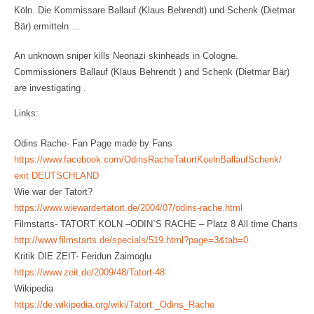
Köln. Die Kommissare Ballauf (Klaus Behrendt) und Schenk (Dietmar
Bär) ermitteln …
An unknown sniper kills Neonazi skinheads in Cologne.
Commissioners Ballauf (Klaus Behrendt ) and Schenk (Dietmar Bär)
are investigating .
Links:
Odins Rache- Fan Page made by Fans
https://www.facebook.com/OdinsRacheTatortKoelnBallaufSchenk/
exit DEUTSCHLAND
Wie war der Tatort?
https://www.wiewardertatort.de/2004/07/odins-rache.html
Filmstarts- TATORT KÖLN –ODIN`S RACHE – Platz 8 All time Charts
http://www.filmstarts.de/specials/519.html?page=3&tab=0
Kritik DIE ZEIT- Feridun Zaimoglu
https://www.zeit.de/2009/48/Tatort-48
Wikipedia
https://de.wikipedia.org/wiki/Tatort:_Odins_Rache